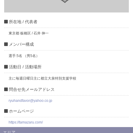
所在地 / 代表者
東京都 板橋区 / 石井 伸一
メンバー構成
選手:5名 （男5名）
活動日 / 活動場所
主に毎週日曜日主に都立大泉特別支援学校
問合せ先メールアドレス
ryuhandfavor@yahoo.co.jp
ホームページ
https://tamazaru.com/
エリア