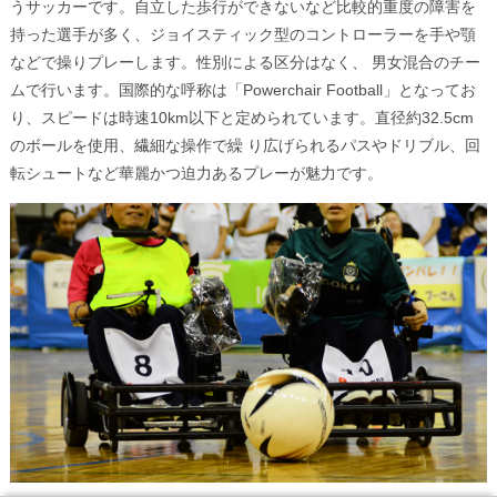
うサッカーです。自立した歩行ができないなど比較的重度の障害を
持った選手が多く、ジョイスティック型のコントローラーを手や顎
などで操りプレーします。性別による区分はなく、 男女混合のチー
ムで行います。国際的な呼称は「Powerchair Football」となってお
り、スピードは時速10km以下と定められています。直径約32.5cm
のボールを使用、繊細な操作で繰 り広げられるパスやドリブル、回
転シュートなど華麗かつ迫力あるプレーが魅力です。