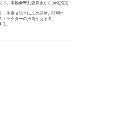
受け、本協会審判委員会から強化指定
上、副審８試合以上の経験が証明で
ストラクターの推薦がある者。
する。