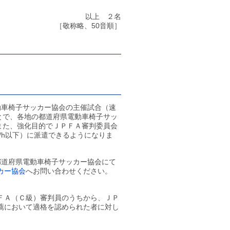
以上 ２名
［敬称略、50音順］
動車椅子サッカー協会の主催試合（速
ことで、各地の都道府県電動車椅子サッ
。また、強化目的でＪＰＦＡ審判委員会
m/h以下）に派遣できるようになりま
都道府県電動車椅子サッカー協会にて
カー協会
へお問い合わせください。
ＦＡ（Ｃ級）審判員のうちから、ＪＰ
薦において適格を認められた者に対し