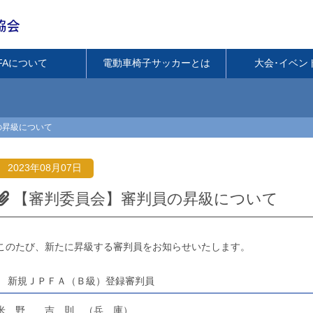
PFAについて
電動車椅子サッカーとは
大会･イベン
の昇級について
2023年08月07日
【審判委員会】審判員の昇級について
このたび、新たに昇級する審判員をお知らせいたします。
新規ＪＰＦＡ（Ｂ級）登録審判員
米 野 吉 則 （兵 庫）