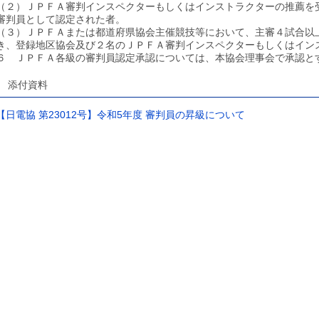
（２）ＪＰＦＡ審判インスペクターもしくはインストラクターの推薦を
審判員として認定された者。
（３）ＪＰＦＡまたは都道府県協会主催競技等において、主審４試合以
き、登録地区協会及び２名のＪＰＦＡ審判インスペクターもしくはイン
６ ＪＰＦＡ各級の審判員認定承認については、本協会理事会で承認と
添付資料
【日電協 第23012号】令和5年度 審判員の昇級について