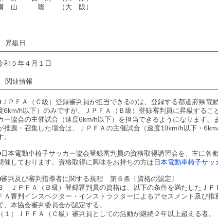
横 山 隆 （大 阪）
昇級日
令和５年４月１日
関連情報
■ＪＰＦＡ（Ｃ級）登録審判員が担当できるのは、登録する都道府県電
度6km/h以下）のみですが、ＪＰＦＡ（Ｂ級）登録審判員に昇級する
カー協会の主催試合（速度6km/h以下）を担当できるようになります
が推薦・召集した場合は、ＪＰＦＡの主催試合（速度10km/h以下・6k
す。
■日本電動車椅子サッカー協会登録審判員の資格取得講習会を、主に各
開催しております。資格取得に興味をお持ちの方は
日本電動車椅子サッ
■審判及び審判指導者に関する規程 第６条〔資格の認定〕
３ ＪＰＦＡ（Ｂ級）登録審判員の資格は、以下の条件を満たしたＪＰ
ＦＡ審判インスペクター・インストラクターによるアセスメント及び推
て、本協会審判委員会が認定する。
（１）ＪＰＦＡ（Ｃ級）審判員としての活動が継続２年以上超える者。