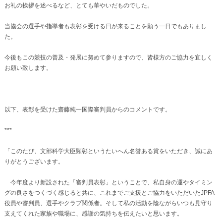
お礼の挨拶を述べるなど、とても華やいだものでした。
当協会の選手や指導者も表彰を受ける日が来ることを願う一日でもありまし
た。
今後もこの競技の普及・発展に努めて参りますので、皆様方のご協力を宜しく
お願い致します。
以下、表彰を受けた齋藤純一国際審判員からのコメントです。
***
「このたび、文部科学大臣顕彰というたいへん名誉ある賞をいただき、誠にあ
りがとうございます。
今年度より新設された「審判員表彰」ということで、私自身の運やタイミン
グの良さをつくづく感じると共に、これまでご支援とご協力をいただいたJPFA
役員や審判員、選手やクラブ関係者。そして私の活動を陰ながらいつも見守り
支えてくれた家族や職場に、感謝の気持ちを伝えたいと思います。