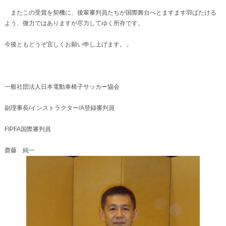
またこの受賞を契機に、後輩審判員たちが国際舞台へとますます羽ばたける
よう、微力ではありますが尽力してゆく所存です。
今後ともどうぞ宜しくお願い申し上げます。」
一般社団法人日本電動車椅子サッカー協会
副理事長/インストラクター/A登録審判員
FIPFA国際審判員
齋藤 純一