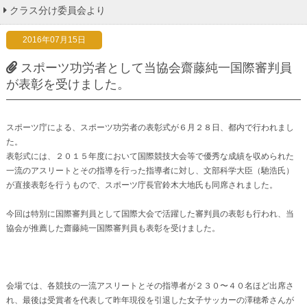
クラス分け委員会より
2016年07月15日
スポーツ功労者として当協会齋藤純一国際審判員
が表彰を受けました。
スポーツ庁による、スポーツ功労者の表彰式が６月２８日、都内で行われまし
た。
表彰式には、２０１５年度において国際競技大会等で優秀な成績を収められた
一流のアスリートとその指導を行った指導者に対し、文部科学大臣（馳浩氏）
が直接表彰を行うもので、スポーツ庁長官鈴木大地氏も同席されました。
今回は特別に国際審判員として国際大会で活躍した審判員の表彰も行われ、当
協会が推薦した齋藤純一国際審判員も表彰を受けました。
会場では、各競技の一流アスリートとその指導者が２３０〜４０名ほど出席さ
れ、最後は受賞者を代表して昨年現役を引退した女子サッカーの澤穂希さんが