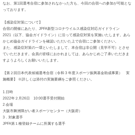
なお、第1回選考合宿に参加されなかった方も、今回の合宿への参加が可能とな
っております。
【感染症対策について】
合宿の開催にあたり、JPFA新型コロナウイルス感染症対応ガイドライン
2021（以下、協会ガイドライン）に沿って感染症対策を実施いたします。あら
かじめ協会ガイドラインを確認いただいた上で合宿にご参加ください。
また、感染症対策の一環といたしまして、本合宿は非公開（見学不可）とさせ
ていただきます。会員の皆様におかれましては、あらかじめご了承いただきま
すようよろしくお願いいたします。
【第２回日本代表候補選考合宿（令和 3 年度スポーツ振興基金助成事業） 実
施概要】 ※詳しくは添付の実施要綱をご参照ください。
1.日時
2022年２月26日 10:00選手受付開始
2.会場
大阪市舞洲障がい者スポーツセンター（大阪府）
3．対象選手
JPFA第１種登録チームに所属する選手