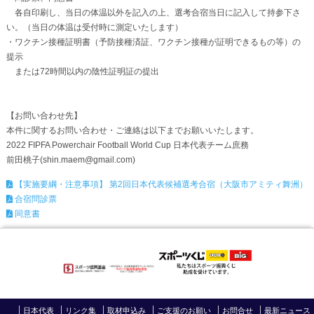
各自印刷し、当日の体温以外を記入の上、選考合宿当日に記入して持参下さ
い。（当日の体温は受付時に測定いたします）
・ワクチン接種証明書（予防接種済証、ワクチン接種が証明できるもの等）の
提示
または72時間以内の陰性証明証の提出
【お問い合わせ先】
本件に関するお問い合わせ・ご連絡は以下までお願いいたします。
2022 FIPFA Powerchair Football World Cup 日本代表チーム庶務
前田桃子(shin.maem@gmail.com)
【実施要綱・注意事項】 第2回日本代表候補選考合宿（大阪市アミティ舞洲）
合宿問診票
同意書
日本代表
リンク集
取材申込み
ご支援のお願い
お問合せ
最新ニュース