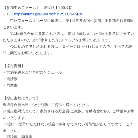
【参加申込フォーム】 ※1/17 15:00〆切
URL：
https://forms.gle/GyXNomMVSXfJN4SRA
申込フォーム１ページ目最後に、第1回選考合宿へ参加／不参加の解答欄が
ございます。
第1回選考合宿に参加された方は、前回頂戴しました情報を参考にさせてい
ただきますので、必ず”参加した”にチェックをお願いいたします。
今回初めて申し込まれる方は、２ページ目へ移行しますので、すべての設
問に回答をお願いいたします。
【添付資料】
・実施要綱および合宿スケジュール
・問診票
・同意書
【提出書類について】
※選考合宿当日、受付の際にご提示・提出ください。
※感染症対策として、参加される方全員(ご家族、介助者含む)の、ご準備をお願
いいたします。
※ 提出・提示いただけない場合は参加ができない可能性がありますので、ご了
承下さい。
・問診票、同意書