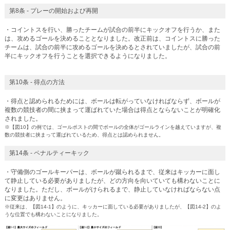
第8条 - プレーの開始および再開
・コイントスを行い、勝ったチームが試合の前半にキックオフを行うか、また
は、攻めるゴールを決めることとなりました。改正前は、コイントスに勝った
チームは、試合の前半に攻めるゴールを決めるとされていましたが、試合の前
半にキックオフを行うことを選択できるようになりました。
第10条 - 得点の方法
・得点と認められるためには、ボールは転がっていなければならず、ボールが
複数の競技者の間に挟まって運ばれていた場合は得点とならないことが明確化
されました。
※【図10】の例では、ゴールポストの間でボールの全体がゴールラインを越えていますが、複
数の競技者に挟まって運ばれているため、得点とは認められません。
第14条 - ペナルティーキック
・守備側のゴールキーパーは、ボールが蹴られるまで、従来はキッカーに面し
て静止している必要がありましたが、どの方向を向いていても構わないことに
なりました。ただし、ボールがけられるまで、静止していなければならない点
に変更はありません。
※従来は、【図14-1】のように、キッカーに面している必要がありましたが、【図14-2】のよ
うな位置でも構わないことになりました。