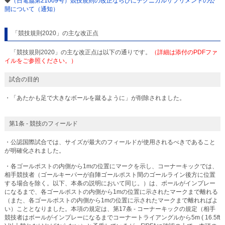
◆
（日電協第21009号）競技規則の改正ならびにテクニカルサプリメントの公
開について（通知）
「競技規則2020」の主な改正点
「競技規則2020」の主な改正点は以下の通りです。
（詳細は添付のPDFファ
イルをご参照ください。）
試合の目的
・「あたかも足で大きなボールを蹴るように」が削除されました。
第1条 - 競技のフィールド
・公認国際試合では、サイズが最大のフィールドが使用されるべきであること
が明確化されました。
・各ゴールポストの内側から1mの位置にマークを示し、コーナーキックでは、
相手競技者（ゴールキーパーが自陣ゴールポスト間のゴールライン後方に位置
する場合を除く。以下、本条の説明において同じ。）は、ボールがインプレー
になるまで、各ゴールポストの内側から1mの位置に示されたマークまで離れる
（また、各ゴールポストの内側から1mの位置に示されたマークまで離れればよ
い）こととなりました。本項の規定は、第17条 - コーナーキックの規定（相手
競技者はボールがインプレーになるまでコーナートライアングルから5m ( 16.5ft