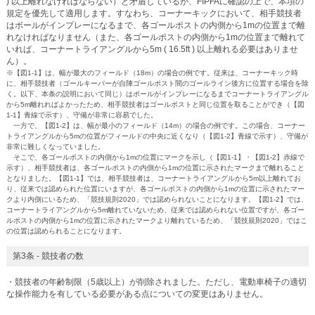
) 以上離れなければならない）と矛盾しているが、FIPFAに確認の上で、本項の
規定を優先して適用します。すなわち、コーナーキックにおいて、相手競技者
はボールがインプレーになるまで、各ゴールポストの内側から1mの位置まで離
れなければなりません（また、各ゴールポストの内側から1mの位置まで離れて
いれば、コーナートライアングルから5m ( 16.5ft ) 以上離れる必要はありませ
ん）。
※【図1-1】は、幅が最大のフィールド（18m）の場合の例です。従来は、コーナーキック時
に、相手競技者（ゴールキーパーが自陣ゴールポスト間のゴールライン後方に位置する場合を除
く。以下、本条の説明において同じ）はボールがインプレーになるまでコーナートライアングル
から5m離れればよかったため、相手競技者はゴールポストと同じ位置を取ることができ（【図
1-1】青線で示す）、守備が非常に容易でした。
一方で、【図1-2】は、幅が最小のフィールド（14m）の場合の例です。この場合、コーナー
トライアングルから5mの位置がフィールドの中央に近くなり（【図1-2】青線で示す）、守備が
非常に難しくなっていました。
そこで、各ゴールポストの内側から1mの位置にマークを示し（【図1-1】・【図1-2】赤線で
示す）、相手競技者は、各ゴールポストの内側から1mの位置に示されたマークまで離れること
となりました。【図1-1】では、相手競技者は、コーナートライアングルから5m以上離れてお
り、従来では認められた位置にいますが、各ゴールポストの内側から1mの位置に示されたマー
クより内側にいるため、「競技規則2020」では認められないことになります。【図1-2】では、
コーナートライアングルから5m離れていないため、従来では認められない位置ですが、各ゴー
ルポストの内側から1mの位置に示されたマークより離れているため、「競技規則2020」ではこ
の位置は認められることになります。
第3条 - 競技者の数
・競技者の年齢制限（5歳以上）が削除されました。ただし、電動車椅子の適切
な操作能力を有している必要がある点についての変更はありません。