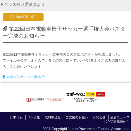
クラス分け委員会より
2016年10月14日
第22回日本電動車椅子サッカー選手権大会ポスタ
ー完成のお知らせ
第22回日本電動車椅子サッカー選手権大会の告知ポスターが完成しました。
ファイルを公開しますので、多くの方に知っていただけるようご協力のほどよ
ろしくお願いいたします。
大会告知ポスター配布用
日本代表
リンク集
取材申込み
ご支援のお願い
お問合せ
最新ニュース
JPFA事務局から
2007 Copyright Japan Powerchair Football Association