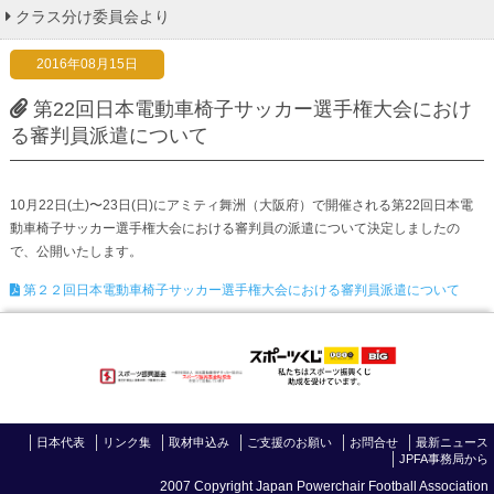
クラス分け委員会より
2016年08月15日
第22回日本電動車椅子サッカー選手権大会におけ
る審判員派遣について
10月22日(土)〜23日(日)にアミティ舞洲（大阪府）で開催される第22回日本電
動車椅子サッカー選手権大会における審判員の派遣について決定しましたの
で、公開いたします。
第２２回日本電動車椅子サッカー選手権大会における審判員派遣について
日本代表
リンク集
取材申込み
ご支援のお願い
お問合せ
最新ニュース
JPFA事務局から
2007 Copyright Japan Powerchair Football Association