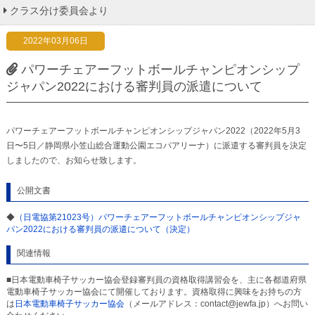
クラス分け委員会より
2022年03月06日
パワーチェアーフットボールチャンピオンシップ
ジャパン2022における審判員の派遣について
パワーチェアーフットボールチャンピオンシップジャパン2022（2022年5月3
日〜5日／静岡県小笠山総合運動公園エコパアリーナ）に派遣する審判員を決定
しましたので、お知らせ致します。
公開文書
◆
（日電協第21023号）パワーチェアーフットボールチャンピオンシップジャ
パン2022における審判員の派遣について（決定）
関連情報
■日本電動車椅子サッカー協会登録審判員の資格取得講習会を、主に各都道府県
電動車椅子サッカー協会にて開催しております。資格取得に興味をお持ちの方
は
日本電動車椅子サッカー協会
（メールアドレス：contact@jewfa.jp）へお問い