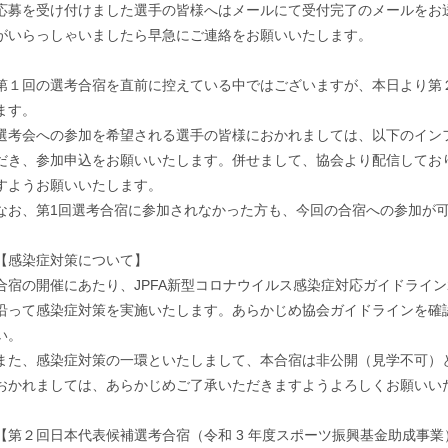
応募を受け付けました選手の皆様へはメールにて受付完了のメールをお
がいらっしゃいましたら早急にご連絡をお願いいたします。
第１回の選考合宿を直前に控えている中ではございますが、本日より第
ます。
選考会への参加を希望される選手の皆様におかれましては、以下のイン
だき、参加申込をお願いいたします。併せまして、協会より配信してお
すようお願いいたします。
なお、第1回選考合宿に参加されなかった方も、今回の合宿への参加が
【感染症対策について】
合宿の開催にあたり、JPFA新型コロナウイルス感染症対応ガイドライン
沿って感染症対策を実施いたします。あらかじめ協会ガイドラインを確
い。
また、感染症対策の一環といたしまして、本合宿は非公開（見学不可）
おかれましては、あらかじめご了承いただきますようよろしくお願いい
【第２回日本代表候補選考合宿（令和 3 年度スポーツ振興基金助成事業