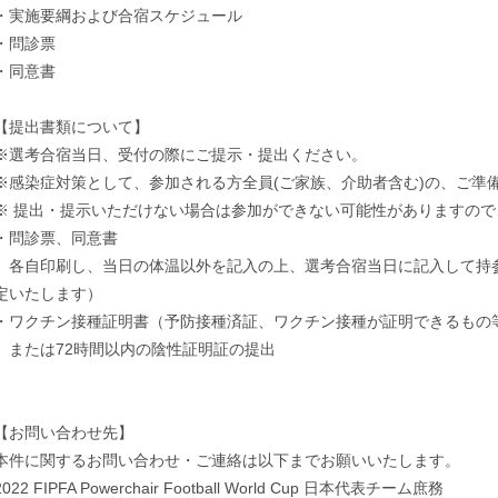
・実施要綱および合宿スケジュール
・問診票
・同意書
【提出書類について】
※選考合宿当日、受付の際にご提示・提出ください。
※感染症対策として、参加される方全員(ご家族、介助者含む)の、ご準
※ 提出・提示いただけない場合は参加ができない可能性がありますので
・問診票、同意書
各自印刷し、当日の体温以外を記入の上、選考合宿当日に記入して持
定いたします）
・ワクチン接種証明書（予防接種済証、ワクチン接種が証明できるもの
または72時間以内の陰性証明証の提出
【お問い合わせ先】
本件に関するお問い合わせ・ご連絡は以下までお願いいたします。
2022 FIPFA Powerchair Football World Cup 日本代表チーム庶務