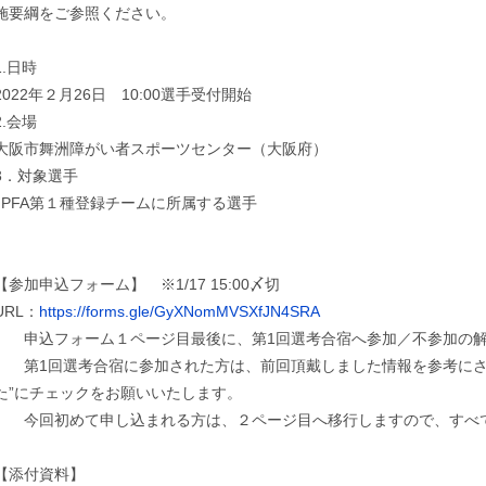
施要綱をご参照ください。
1.日時
2022年２月26日 10:00選手受付開始
2.会場
大阪市舞洲障がい者スポーツセンター（大阪府）
3．対象選手
JPFA第１種登録チームに所属する選手
【参加申込フォーム】 ※1/17 15:00〆切
URL：
https://forms.gle/GyXNomMVSXfJN4SRA
申込フォーム１ページ目最後に、第1回選考合宿へ参加／不参加の解
第1回選考合宿に参加された方は、前回頂戴しました情報を参考にさ
た”にチェックをお願いいたします。
今回初めて申し込まれる方は、２ページ目へ移行しますので、すべて
【添付資料】