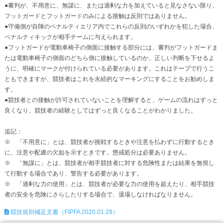
●審判が、不用意に、無謀に、または過剰な力を加えていると見なさない限り、
フットガードとフットガードのみによる接触は反則ではありません。
●守備側が自陣のペナルティエリア内でこれらの反則のいずれかを犯した場合、
ペナルティキックが相手チームに与えられます。
●フットガードが電動車椅子の側面に接触する部分には、審判がフットガードま
たは電動車椅子の側面のどちら側に接触しているのか、正しい判断を下せるよ
うに、明確にマークが付けられている必要があります。これはテープで行うこ
ともできますが、競技者はこれを永続的なマーキングにすることをお勧めしま
す。
●競技者との接触が許可されていないことを理解すると、ゲームの流れはずっと
良くなり、競技者の経験としてはずっと良くなることがわかりました。
追記：
※ 「不用意に」とは、競技者が挑戦するときや注意を払わずに行動するとき
に、注意や配慮の欠如を示すときです。懲戒処分は必要ありません。
※ 「無謀に」とは、競技者が相手競技者に対する危険性または結果を無視し
て行動する場合であり、警告する必要があります。
※ 「過剰な力の使用」とは、競技者が必要な力の使用を超えたり、相手競技
者の安全を危険にさらしたりする場合で、退場しなければなりません。
競技規則補足文書（FIPFA 2020.01.28）