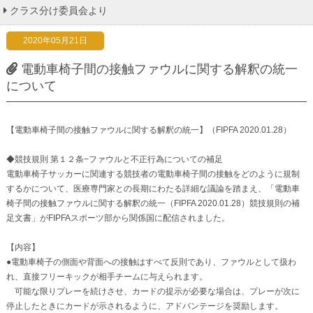
クラス分け委員会より
2020年05月21日
電動車椅子間の接触ファウルに関する解釈の統一
について
【電動車椅子間の接触ファウルに関する解釈の統一】（FIPFA 2020.01.28）
◆競技規則 第１２条−ファウルと不正行為についての補足
電動車椅子サッカーに関連する競技者の電動車椅子間の接触をどのように規制
するかについて、医療専門家との長期にわたる詳細な議論を踏まえ、「電動車
椅子間の接触ファウルに関する解釈の統一（FIPFA 2020.01.28）競技規則の補
足文書」がFIPFAスポーツ部から関係国に配信されました。
【内容】
●電動車椅子の側面や背面への接触はすべて反則であり、ファウルとして扱わ
れ、直接フリーキックが相手チームに与えられます。
可能な限りプレーを続けさせ、カードの提示が必要な場合は、プレーが次に
停止したときにカードが示されるように、アドバンテージを奨励します。